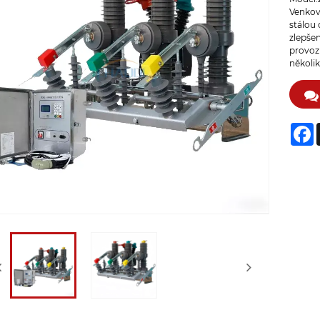
Venkov
stálou 
zlepšen
provoz
několik
F