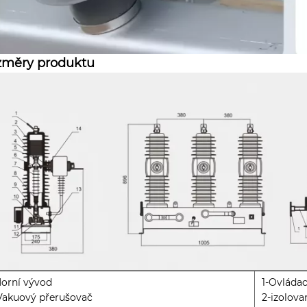
změry produktu
Horní vývod
1-Ovládac
Vakuový přerušovač
2-izolova