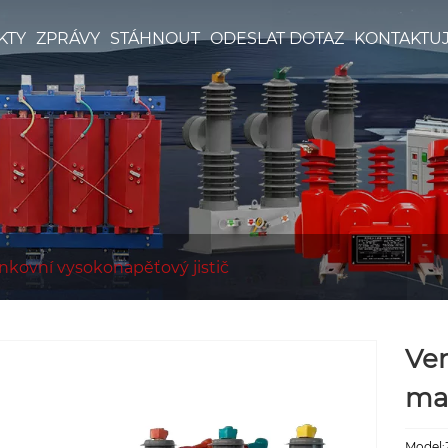
KTY
ZPRÁVY
STÁHNOUT
ODESLAT DOTAZ
KONTAKTUJ
nkovní vysokonapěťový jistič
Ven
ma
Model