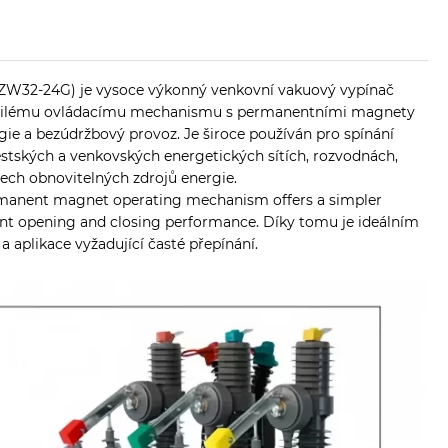
 ZW32-24G) je vysoce výkonný venkovní vakuový vypínač
okročilému ovládacímu mechanismu s permanentními magnety
rgie a bezúdržbový provoz. Je široce používán pro spínání
stských a venkovských energetických sítích, rozvodnách,
tech obnovitelných zdrojů energie.
ermanent magnet operating mechanism offers a simpler
tent opening and closing performance. Díky tomu je ideálním
 aplikace vyžadující časté přepínání.