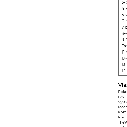
3-
4-
5-
6-
7-
8-
9-
De
11
12
13
14
Vla
Pokr
Bezú
Vyso
Mech
Komp
Podp
The
V