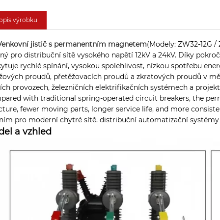
opis výrobku
Venkovní jistič s permanentním magnetem
(Modely: ZW32-12G /
ný pro distribuční sítě vysokého napětí 12kV a 24kV. Díky p
ytuje rychlé spínání, vysokou spolehlivost, nízkou spotřebu ene
žových proudů, přetěžovacích proudů a zkratových proudů v mě
ích provozech, železničních elektrifikačních systémech a projek
ared with traditional spring-operated circuit breakers, the p
cture, fewer moving parts, longer service life, and more consis
ním pro moderní chytré sítě, distribuční automatizační systémy a
el a vzhled