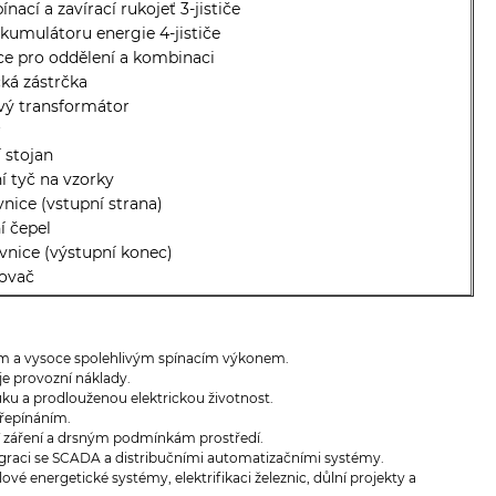
ínací a zavírací rukojeť 3-jističe
kumulátoru energie 4-jističe
ce pro oddělení a kombinaci
cká zástrčka
vý transformátor
r
í stojan
ní tyč na vzorky
vnice (vstupní strana)
ní čepel
vnice (výstupní konec)
šovač
ím a vysoce spolehlivým spínacím výkonem.
je provozní náklady.
ku a prodlouženou elektrickou životnost.
přepínáním.
UV záření a drsným podmínkám prostředí.
egraci se SCADA a distribučními automatizačními systémy.
vé energetické systémy, elektrifikaci železnic, důlní projekty a