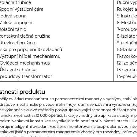
izolační trubice
Ruční vyp
Spodní výstupní čára
Rukojeť a
vodivá spona
5-Instruk
Měkké připojení
6-Elektri
Izolační táhlo
7-proudo
kontaktní tlačná pružina
8-Izoláto
Otevírací pružina
9-izolačn
ska pro připojení 10 ovladačů
10-Izolač
-Výstupní hřídel mechanismu
11-svorko
-Ovládací mechanismus
12-izolač
-Ústavní schránka
13-svorko
-proudový transformátor
14-přeru
stnosti produktu
očilý ovládací mechanismus s permanentními magnety s rychlým, stabiln
držbové mechanické provedení eliminuje rutinní seřizování a výrazně snižu
ce výkonné vakuové zhášedlo poskytuje vynikající schopnost zhášení oblou
anická životnost až
10 000 operací
, takže je vhodný pro aplikace s častým 
aktní venkovní konstrukce s vynikající odolností proti vlhkosti, prachu, 
oruje inteligentní ovládání, vzdálené monitorování a bezproblémovou int
enkovní jistič s permanentním magnetem
je vhodný pro rozvodny, průmyslo