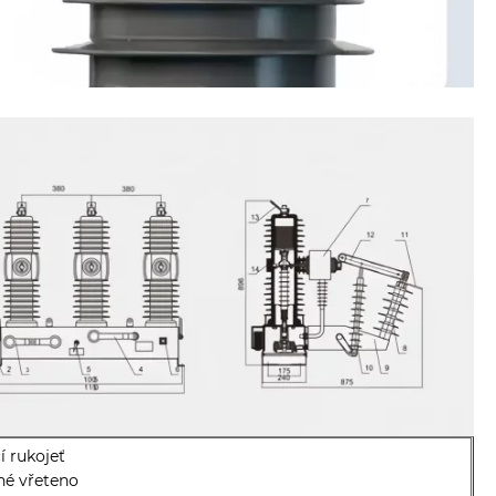
í rukojeť
né vřeteno