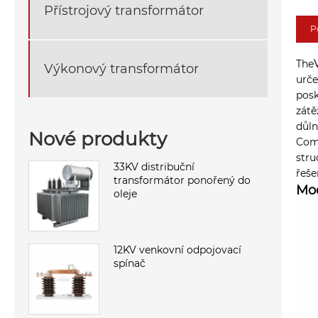
Přístrojový transformátor
P
The
Výkonový transformátor
urče
posk
zátě
důln
Nové produkty
Comp
stru
33KV distribuční
řeše
transformátor ponořený do
Mod
oleje
12KV venkovní odpojovací
spínač