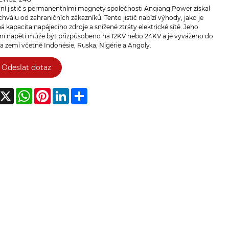
ní jistič s permanentními magnety společnosti Anqiang Power získal
chválu od zahraničních zákazníků. Tento jistič nabízí výhody, jako je
á kapacita napájecího zdroje a snížené ztráty elektrické sítě. Jeho
ní napětí může být přizpůsobeno na 12KV nebo 24KV a je vyváženo do
a zemí včetně Indonésie, Ruska, Nigérie a Angoly.
Odeslat dotaz
acebook
X
WhatsApp
Pinterest
LinkedIn
Share