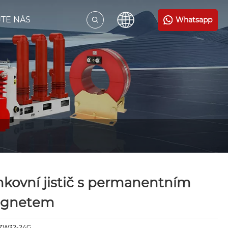
TE NÁS
Whatsapp
kovní jistič s permanentním
gnetem
:ZW32-24G