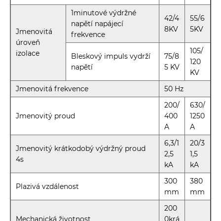
1minutové výdržné
42/4
55/6
napětí napájecí
8KV
5KV
Jmenovitá
frekvence
úroveň
105/
izolace
Bleskový impuls vydrží
75/8
120
napětí
5 KV
KV
Jmenovitá frekvence
50 Hz
200/
630/
Jmenovitý proud
400
1250
A
A
6,3/1
20/3
Jmenovitý krátkodobý výdržný proud
2,5
1,5
4s
kA
kA
300
380
Plazivá vzdálenost
mm
mm
200
Mechanická životnost
0krá