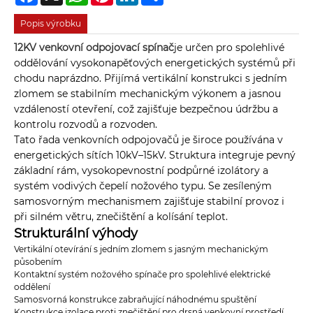
Popis výrobku
12KV venkovní odpojovací spínač
je určen pro spolehlivé
oddělování vysokonapěťových energetických systémů při
chodu naprázdno. Přijímá vertikální konstrukci s jedním
zlomem se stabilním mechanickým výkonem a jasnou
vzdáleností otevření, což zajišťuje bezpečnou údržbu a
kontrolu rozvodů a rozvoden.
Tato řada venkovních odpojovačů je široce používána v
energetických sítích 10kV–15kV. Struktura integruje pevný
základní rám, vysokopevnostní podpůrné izolátory a
systém vodivých čepelí nožového typu. Se zesíleným
samosvorným mechanismem zajišťuje stabilní provoz i
při silném větru, znečištění a kolísání teplot.
Strukturální výhody
Vertikální otevírání s jedním zlomem s jasným mechanickým
působením
Kontaktní systém nožového spínače pro spolehlivé elektrické
oddělení
Samosvorná konstrukce zabraňující náhodnému spuštění
Konstrukce izolace proti znečištění pro drsná venkovní prostředí