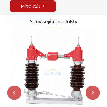
Předložit

Související produkty

