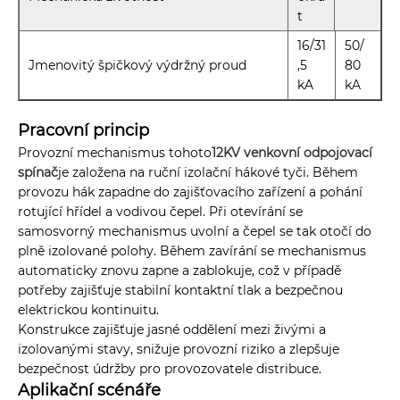
t
16/31
50/
Jmenovitý špičkový výdržný proud
,5
80
kA
kA
Pracovní princip
Provozní mechanismus tohoto
12KV venkovní odpojovací
spínač
je založena na ruční izolační hákové tyči. Během
provozu hák zapadne do zajišťovacího zařízení a pohání
rotující hřídel a vodivou čepel. Při otevírání se
samosvorný mechanismus uvolní a čepel se tak otočí do
plně izolované polohy. Během zavírání se mechanismus
automaticky znovu zapne a zablokuje, což v případě
potřeby zajišťuje stabilní kontaktní tlak a bezpečnou
elektrickou kontinuitu.
Konstrukce zajišťuje jasné oddělení mezi živými a
izolovanými stavy, snižuje provozní riziko a zlepšuje
bezpečnost údržby pro provozovatele distribuce.
Aplikační scénáře