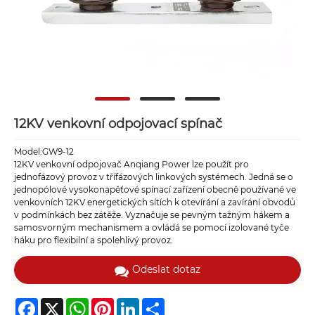
12KV venkovní odpojovací spínač
Model:GW9-12
12KV venkovní odpojovač Anqiang Power lze použít pro
jednofázový provoz v třífázových linkových systémech. Jedná se o
jednopólové vysokonapěťové spínací zařízení obecně používané ve
venkovních 12KV energetických sítích k otevírání a zavírání obvodů
v podmínkách bez zátěže. Vyznačuje se pevným tažným hákem a
samosvorným mechanismem a ovládá se pomocí izolované tyče
háku pro flexibilní a spolehlivý provoz.
Odeslat dotaz
Facebook
X
WhatsApp
Pinterest
LinkedIn
Share