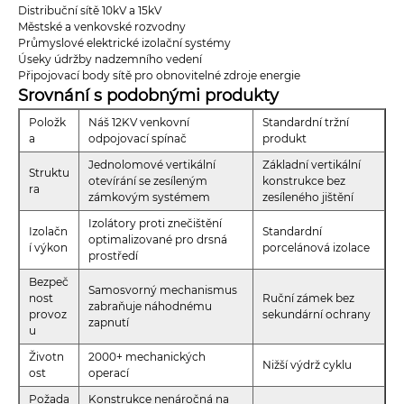
Distribuční sítě 10kV a 15kV
Městské a venkovské rozvodny
Průmyslové elektrické izolační systémy
Úseky údržby nadzemního vedení
Připojovací body sítě pro obnovitelné zdroje energie
Srovnání s podobnými produkty
Položk
Náš 12KV venkovní
Standardní tržní
a
odpojovací spínač
produkt
Jednolomové vertikální
Základní vertikální
Struktu
otevírání se zesíleným
konstrukce bez
ra
zámkovým systémem
zesíleného jištění
Izolátory proti znečištění
Izolačn
Standardní
optimalizované pro drsná
í výkon
porcelánová izolace
prostředí
Bezpeč
Samosvorný mechanismus
nost
Ruční zámek bez
zabraňuje náhodnému
provoz
sekundární ochrany
zapnutí
u
Životn
2000+ mechanických
Nižší výdrž cyklu
ost
operací
Požada
Konstrukce nenáročná na