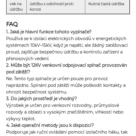
vek na
údržbu s odolností proti
Nutná častá údržba
údržbu
korozi
FAQ
1. Jaká je hlavní funkce tohoto vypínače?
Používá se k izolaci elektrických obvodů v energetických
systémech 10kV–15kV, když je napětí, ale žádný zatěžovací
proud, zajišťuje bezpečnou údržbu a kontrolu zařízení a
přenosových vedení.
2. Může být 12KV venkovní odpojovací spínač provozován
pod zátěží?
Ne. Tento typ spínače je určen pouze pro provoz
naprázdno. Spínání pod zátěží může poškodit kontakty a
ohrozit bezpečnost systému.
3. Do jakých prostředí je vhodný?
Výrobek je určen pro venkovní rozvodny, průmyslové
rozvody a oblasti s vysokým znečištěním, vlhkostí nebo
výkyvy teplot.
4. Jaké operační metody jsou k dispozici?
Podporuje jak ruční ovládání pomocí izolačního háku, tak