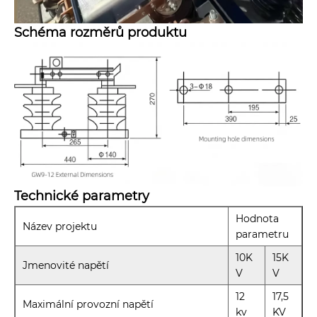
Schéma rozměrů produktu
Technické parametry
Hodnota
Název projektu
parametru
10K
15K
Jmenovité napětí
V
V
12
17,5
Maximální provozní napětí
kv
KV