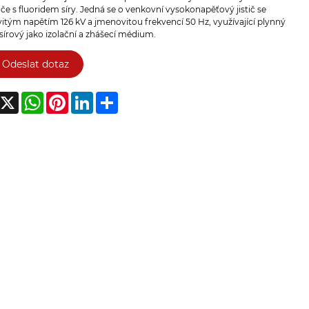
tiče s fluoridem síry. Jedná se o venkovní vysokonapěťový jistič se
tým napětím 126 kV a jmenovitou frekvencí 50 Hz, využívající plynný
 sírový jako izolační a zhášecí médium.
Odeslat dotaz
acebook
X
WhatsApp
Pinterest
LinkedIn
Share