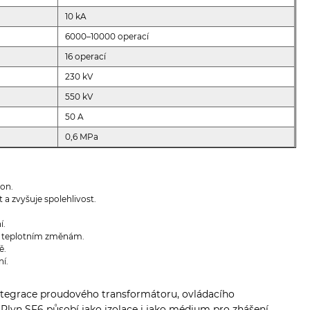
10 kA
6000–10000 operací
16 operací
230 kV
550 kV
50 A
0,6 MPa
kon.
a zvyšuje spolehlivost.
í.
 a teplotním změnám.
ě.
í.
integrace proudového transformátoru, ovládacího
Plyn SF6 působí jako izolace i jako médium pro zhášení