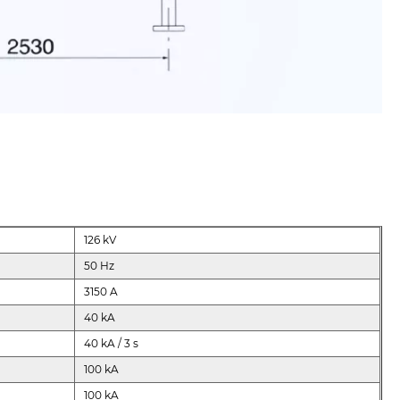
126 kV
50 Hz
3150 A
40 kA
40 kA / 3 s
100 kA
100 kA