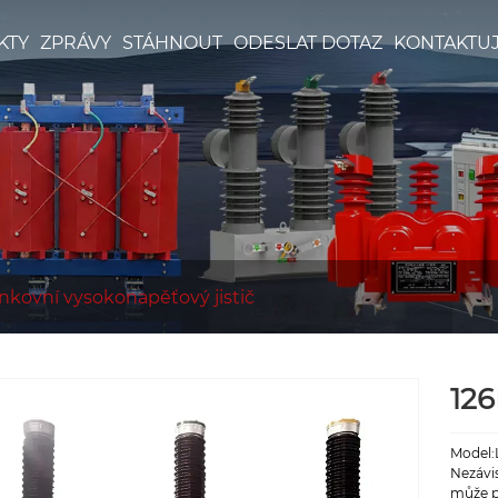
KTY
ZPRÁVY
STÁHNOUT
ODESLAT DOTAZ
KONTAKTUJ
nkovní vysokonapěťový jistič
126
Model:
Nezávis
může po