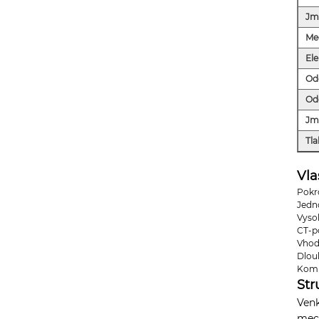
Jm
Me
Ele
Od
Od
Jme
Tla
Vla
Pokro
Jedn
Vyso
CT-p
Vhod
Dlou
Komp
Str
Venk
mech