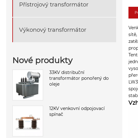
Přístrojový transformátor
P
Venk
Výkonový transformátor
sítě
zatě
prop
Tent
Nové produkty
jedn
vyso
33KV distribuční
přer
transformátor ponořený do
LW3
oleje
spoj
stab
Vzh
12KV venkovní odpojovací
spínač