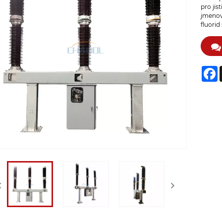
pro jis
jmenovi
fluorid
F