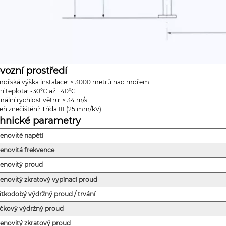
vozní prostředí
ořská výška instalace: ≤ 3000 metrů nad mořem
í teplota: -30°C až +40°C
ální rychlost větru: ≤ 34 m/s
ň znečištění: Třída III (25 mm/kV)
hnické parametry
enovité napětí
enovitá frekvence
enovitý proud
enovitý zkratový vypínací proud
átkodobý výdržný proud / trvání
ičkový výdržný proud
enovitý zkratový proud