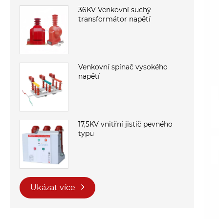
36KV Venkovní suchý
transformátor napětí
Venkovní spínač vysokého
napětí
17,5KV vnitřní jistič pevného
typu
Ukázat více