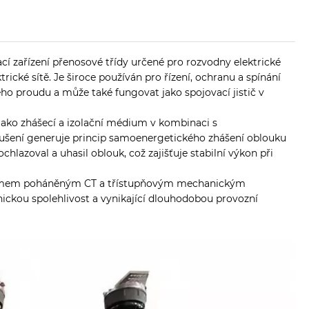
cí zařízení přenosové třídy určené pro rozvodny elektrické
ické sítě. Je široce používán pro řízení, ochranu a spínání
o proudu a může také fungovat jako spojovací jistič v
jako zhášecí a izolační médium v ​​kombinaci s
ušení generuje princip samoenergetického zhášení oblouku
hlazoval a uhasil oblouk, což zajišťuje stabilní výkon při
smem poháněným CT a třístupňovým mechanickým
ckou spolehlivost a vynikající dlouhodobou provozní