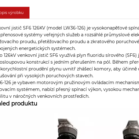
opis výrobku
ovní jistič SF6 126KV (model LW36-126) je vysokonapěťové spína
, přenosové systémy veřejných služeb a rozsáhlé průmyslové elektr
žovacího proudu, přetěžovacího proudu a zkratového poruchovéh
ojených energetických systémech.
o 126kV venkovní jistič SF6 využívá plyn fluoridu sírového (SF6) 
osloupovou konstrukcí s jedním přerušením na pól. Během přer
korychlostní proudění plynu uvnitř zhášecí komory, aby účinně oc
ušování při vysokých poruchových stavech.
6-126 je vybaven motorovým pružinovým ovládacím mechani
ovacím systémem, nabízí přesný spínací výkon, vysokou mechani
ilitu v náročných venkovních prostředích.
led produktu