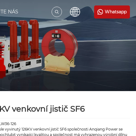
TE NÁS
Whatsapp
KV venkovní jistič SF6
LW36-126
le vyvinutý 126KV venkovní jistič SF6 společnosti Anqiang Power se
chlubit vynikající kvalitou a společnost má vyhrazenou výrobní dílnu