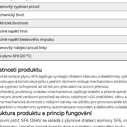
enovitý vypínací proud
chanický život
ktrická životnost
olné napětí 1min
olné napětí bleskového impulsu
novitý nabíjecí proud linky
k plynu SF6 (20 °C)
stnosti produktu
čilá izolace plynu SF6 zajišťuje vynikající zhášení oblouku a dielektrický vý
osloupová konstrukce pólu s jedním zlomem snižuje mechanickou složitost 
ká vypínací schopnost až 40 kA pro přerušení na úrovni přenosu.
oháněný pružinový ovládací mechanismus zajišťuje stabilní a přesné spínán
né pro drsné venkovní prostředí se silnou odolností vůči znečištění, větru
há mechanická životnost s nízkými nároky na údržbu pro provozovatele sít
atibilní s moderními systémy automatizace rozvoden a dálkového ovládán
uktura produktu a princip fungování
ovní jistič SF6 126KV se skládá z plynové zhášecí komory SF6, 
anismu, izolační nosné konstrukce a systému ocelového krytu. 