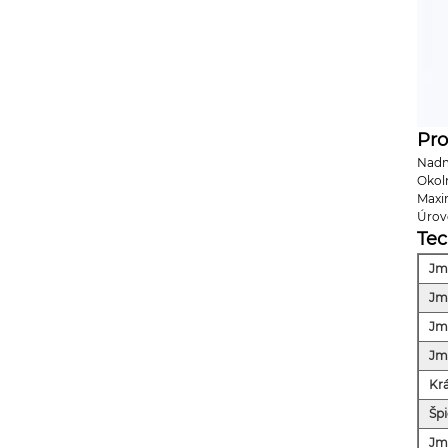
Pro
Nadm
Okoln
Maxim
Úrove
Tec
Jm
Jm
Jm
Jm
Kr
Šp
Jm