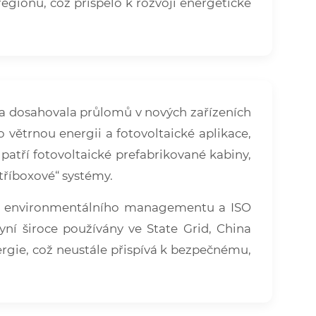
regionů, což přispělo k rozvoji energetické
 a dosahovala průlomů v nových zařízeních
 větrnou energii a fotovoltaické aplikace,
patří fotovoltaické prefabrikované kabiny,
 tříboxové“ systémy.
tém environmentálního managementu a ISO
í široce používány ve State Grid, China
rgie, což neustále přispívá k bezpečnému,