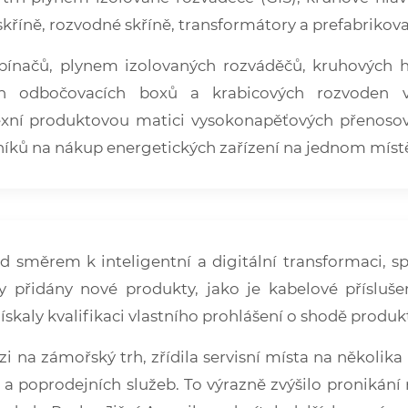
říně, rozvodné skříně, transformátory a prefabrikov
ínačů, plynem izolovaných rozváděčů, kruhových h
ch odbočovacích boxů a krabicových rozvoden v
xní produktovou matici vysokonapěťových přenosový
íků na nákup energetických zařízení na jednom místě a
nd směrem k inteligentní a digitální transformaci,
ly přidány nové produkty, jako je kabelové přísluš
skaly kvalifikaci vlastního prohlášení o shodě produ
i na zámořský trh, zřídila servisní místa na několika
a poprodejních služeb. To výrazně zvýšilo pronikání 