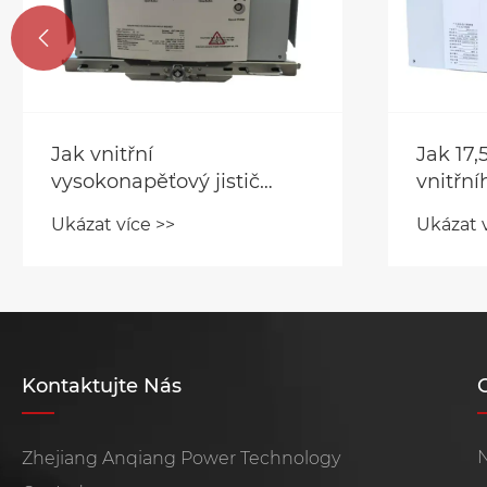

Jak vnitřní
Jak 17
vysokonapěťový jistič
vnitřníh
zlepšuje elektrickou
spolehl
Ukázat více >>
Ukázat 
bezpečnost a spolehlivost?
energi
Kontaktujte Nás
N
Zhejiang Anqiang Power Technology