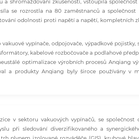
trhu a shromažďování zkušeností, vstoupila společno
 síla se rozrostla na 80 zaměstnanců a společnost 
tování odolnosti proti napětí a napětí, kompletních zk
 o vakuové vypínače, odpojovače, výpadkové pojistky, 
sformátory, kabelové rozbočovače a podlahové předp
neustálé optimalizace výrobních procesů Anqiang výra
oval a produkty Anqiang byly široce používány v 
ce v sektoru vakuových vypínačů, se společnost dr
lu při sledování diverzifikovaného a synergického
trh plynem izolované rozváděče (GIS), kruhové hlav