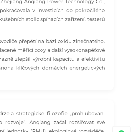
st Zhejiang Anqiang Power Technology Co.,
pokračovala v investicích do pokročilého
ušebních stolic spínacích zařízení, testerů
svodiče přepětí na bázi oxidu zinečnatého,
lacené měřící boxy a další vysokonapěťové
zně zlepšil výrobní kapacitu a efektivitu
mnoha klíčových domácích energetických
žela strategické filozofie „prohlubování
 rozvoje“. Anqiang začal rozšiřovat své
ní jednotky (RMU), ekologické rozváděče,