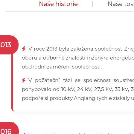
Naše historie
Naše to
2013
V roce 2013 byla založena společnost Zhe
oboru a odborné znalosti inženýra energetic
obchodní zaměření společnosti.
V počáteční fázi se společnost soustře
pohybovalo od 10 kV, 24 kV, 27,5 kV, 33 kV, 3
podpoře si produkty Anqiang rychle získaly u
2016