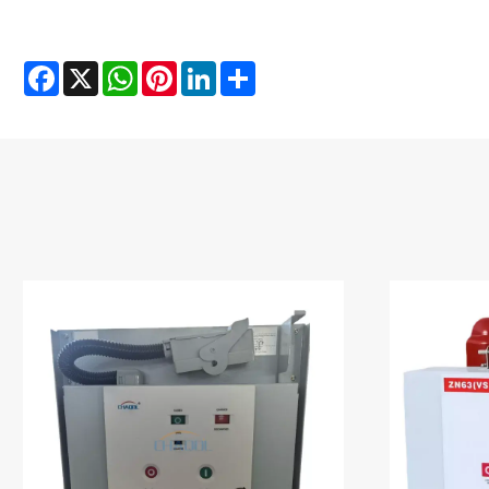
Facebook
X
WhatsApp
Pinterest
LinkedIn
Share