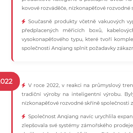
kovové rozváděče, nízkonapěťové rozvodné sk
Současně produkty včetně vakuových vyp
předplacených měřicích boxů, kabelový
vysokonapěťového typu, které tvoří komple
společnosti Anqiang splnit požadavky zákazn
2022
V roce 2022, v reakci na průmyslový tre
tradiční výroby na inteligentní výrobu. By
nízkonapěťové rozvodné skříně společnosti zí
Společnost Anqiang navíc urychlila expanz
zlepšovala své systémy zámořského prodeje 