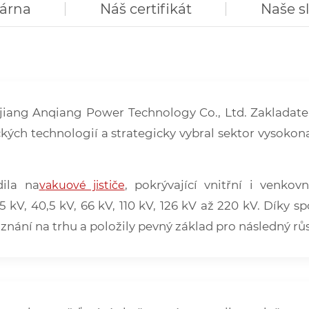
várna
Náš certifikát
Naše s
jiang Anqiang Power Technology Co., Ltd. Zakladatel
kých technologií a strategicky vybral sektor vysokona
dila na
, pokrývající vnitřní i venko
v
akuové jističe
5 kV, 40,5 kV, 66 kV, 110 kV, 126 kV až 220 kV. Díky s
znání na trhu a položily pevný základ pro následný růs