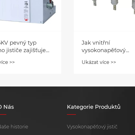
,5KV pevný typ
Jak vnitřní
o jističe zajišťuje
vysokonapěťový
ivou distribuci
odpojovač zlepšuje
více >>
Ukázat více >>
e?
elektrickou bezpeč
O Nás
Kategorie Produktů
aše historie
Vysokonapěťový jistič