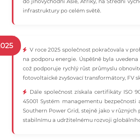
do jihovýchodní Asie, Afriky, na Střední výc
infrastruktury po celém světě.
2025
V roce 2025 společnost pokračovala v pro
na podporu energie. Úspěšně byla uvedena na
což podporuje rychlý růst průmyslu obnovite
fotovoltaické zvyšovací transformátory, FV sk
Dále společnost získala certifikáty IS
45001 Systém managementu bezpečnosti a oc
Southern Power Grid, stejně jako v různých
stabilnímu a udržitelnému rozvoji globální