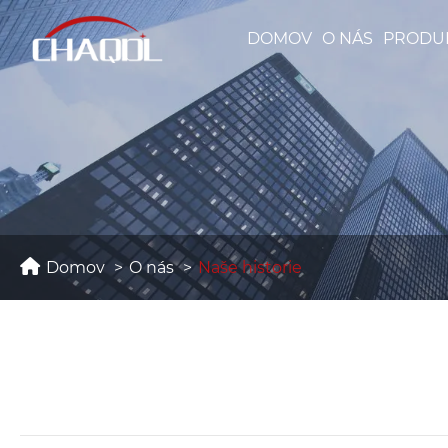
DOMOV
O NÁS
PRODU
Domov
O nás
Naše historie