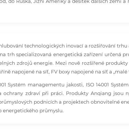
hod, do Ruska, Jižní Ameriky a desítek dalších zemí a 
hlubování technologických inovací a rozšiřování trhu
 trh specializovaná energetická zařízení určená pro
lných zdrojů energie. Mezi nově rozšířené produkty 
říně napojené na síť, FV boxy napojené na síť a „malé
O 9001 Systém managementu jakosti, ISO 14001 Sys
hrany zdraví při práci. Produkty Anqiang jsou nyn
 průmyslových podnicích a projektech obnovitelné ene
ho energetického průmyslu.