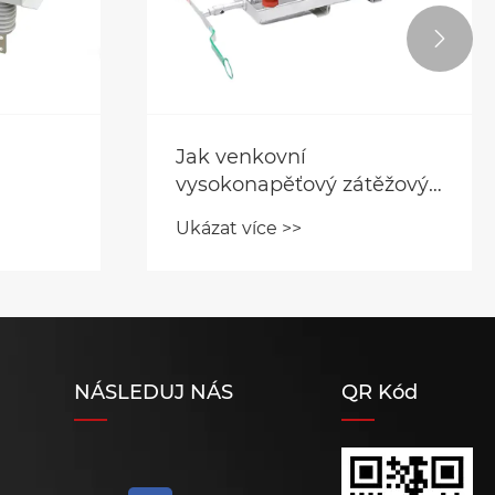

Jak venkovní
vysokonapěťový zátěžový
spínač zlepšuje
Ukázat více >>
nost?
spolehlivost distribuce
energie?
NÁSLEDUJ NÁS
QR Kód