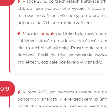
V roce 2016, po třech letech kultivace 
Ltd. do fáze škálovaného vývoje. Pracovní
testovacího zařízení, včetně systémů pro tes
odporu a dalších kontrolních zařízení.
Mezitím,
portfolio bylo rozšířeno
produkt
zátěžové spínače, proudové a napěťové tran
elektrotechnické výrobky. Prostřednictvím 
dodávek. Podíl na trhu se neustále zvyš
projektech, což dále posilovalo vliv značky.
2019
V roce 2019, po pevném usazení své pozi
odborných znalostí v energetickém průmys
produktové kategorie a postupně uvedl na 